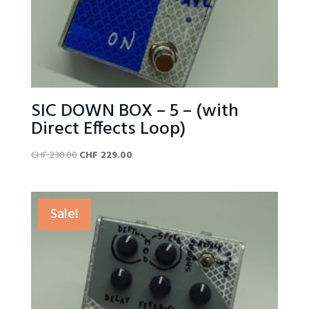
SIC DOWN BOX – 5 – (with
Direct Effects Loop)
Original
Current
CHF
230.00
CHF
229.00
price
price
was:
is:
CHF 230.00.
CHF 229.00.
Sale!