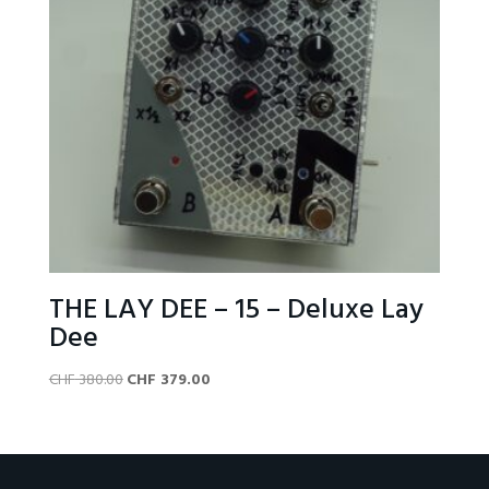
THE LAY DEE – 15 – Deluxe Lay
Dee
Original
Current
CHF
380.00
CHF
379.00
price
price
was:
is:
CHF 380.00.
CHF 379.00.