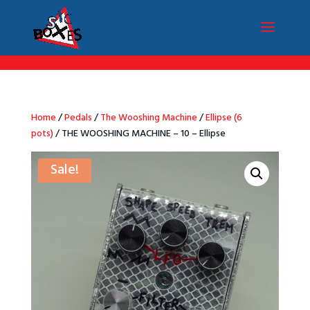
/*Menu par langue*/
Home
/
Pedals
/
The Wooshing Machine
/
Ellipse (6
pots)
/ THE WOOSHING MACHINE – 10 – Ellipse
Sale!