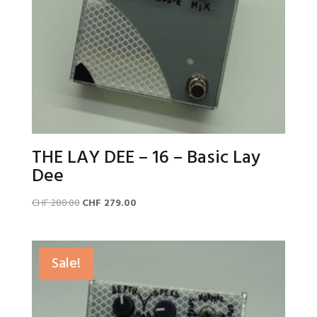
THE LAY DEE – 16 – Basic Lay
Dee
Original
Current
CHF
280.00
CHF
279.00
price
price
was:
is:
CHF 280.00.
CHF 279.00.
Sale!