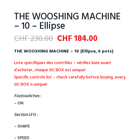
THE WOOSHING MACHINE
– 10 – Ellipse
Original
Current
CHF
230.00
CHF
184.00
price
price
was:
is:
THE WOOSHING MACHINE – 10 (Ellipse, 6 pots)
CHF 230.00.
CHF 184.00.
Liste spécifiques des contrôles – vérifiez bien avant
d’acheter, chaque SIC BOX est unique!
Specific controls list – check carefully before buying, every
SIC BOX is unique!
Footswitches
:
– ON
Section
LFO :
– SHAPE
– SPEED