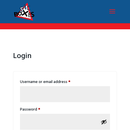
/*Menu par langue*/
Login
Required
Username or email address
*
Required
Password
*