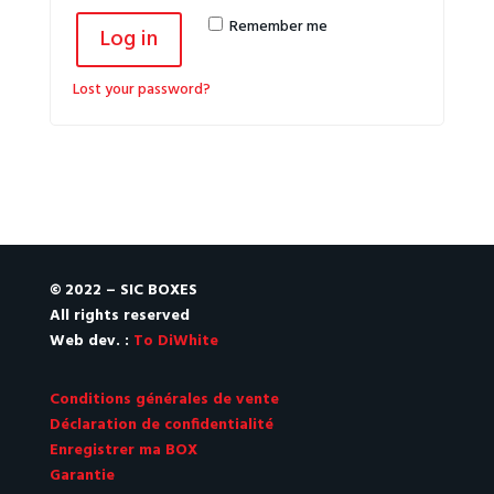
Remember me
Log in
Lost your password?
© 2022 – SIC BOXES
All rights reserved
Web dev. :
To DiWhite
Conditions générales de vente
Déclaration de confidentialité
Enregistrer ma BOX
Garantie