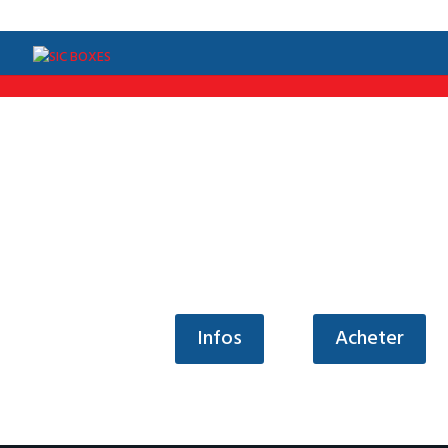
/*Menu par langue*/
Infos
Acheter