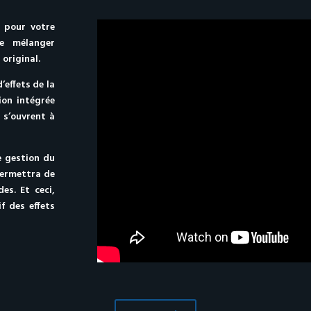
 pour votre
e mélanger
 original.
’effets de la
ion intégrée
 s’ouvrent à
e gestion du
permettra de
es. Et ceci,
f des effets