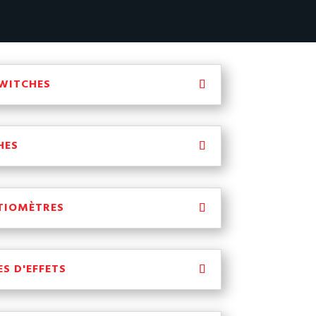
WITCHES
HES
TIOMÈTRES
S D'EFFETS