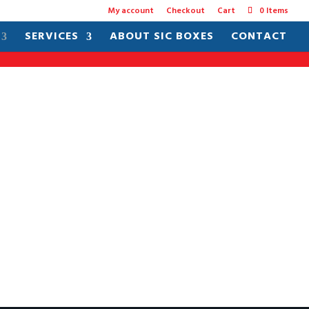
My account
Checkout
Cart
0 Items
SERVICES
ABOUT SIC BOXES
CONTACT