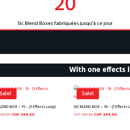
20
Sic Blend Boxes fabriquées jusqu'à ce jour
With one effects 
Sale!
Sale!
LEND BOX – 15 – (1 Effects Loop)
SIC BLEND BOX – 19 – (1 Effects 
Original
Current
Original
Current
345.00
CHF
344.00
CHF
345.00
CHF
344.00
price
price
price
price
was:
is:
was:
is: