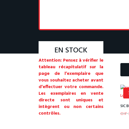
EN STOCK
Attention: Pensez à vérifier le
tableau récapitulatif sur la
page de l’exemplaire que
vous souhaitez acheter avant
d’effectuer votre commande.
Les exemplaires en vente
directe sont uniques et
SIC B
intègrent ou non certains
contrôles.
CHF