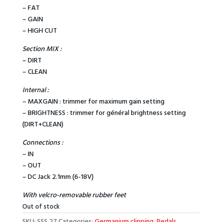
– FAT
– GAIN
– HIGH CUT
Section MIX :
– DIRT
– CLEAN
Internal :
– MAXGAIN : trimmer for maximum gain setting
– BRIGHTNESS : trimmer for général brightness setting
(DIRT+CLEAN)
Connections :
– IN
– OUT
– DC Jack 2.1mm (6-18V)
With velcro-removable rubber feet
Out of stock
SKU:
SSS 27
Categories:
Germanium clipping
,
Pedals
,