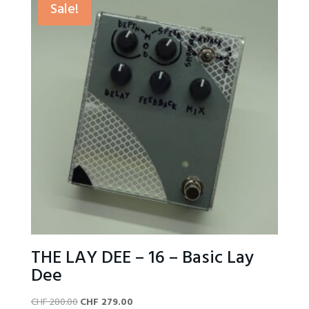
Sale!
THE LAY DEE – 16 – Basic Lay
Dee
Original
Current
CHF
280.00
CHF
279.00