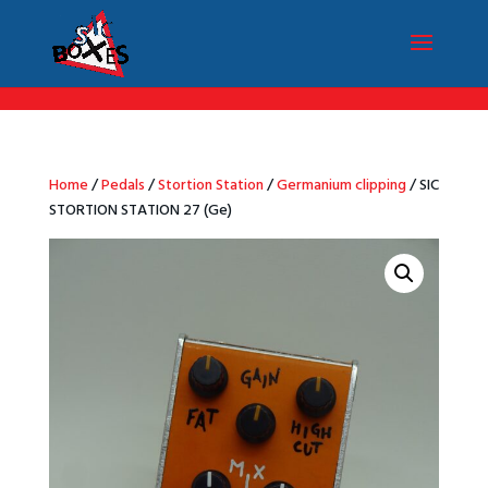
/*Menu par langue*/
Home
/
Pedals
/
Stortion Station
/
Germanium clipping
/ SIC
STORTION STATION 27 (Ge)