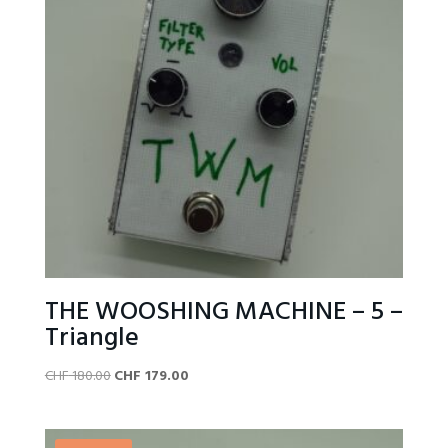
THE WOOSHING MACHINE – 5 –
Triangle
Original
Current
CHF
180.00
CHF
179.00
price
price
was:
is:
CHF 180.00.
CHF 179.00.