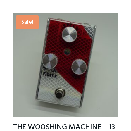
price
price
was:
is:
CHF 280.00.
CHF 279.00.
Sale!
THE WOOSHING MACHINE – 13