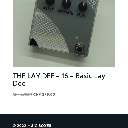
THE LAY DEE – 16 – Basic Lay
Dee
Original
Current
CHF
280.00
CHF
279.00
price
price
was:
is:
CHF 280.00.
CHF 279.00.
© 2022 – SIC BOXES