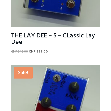
THE LAY DEE – 5 – CLassic Lay
Dee
Original
Current
CHF
340.00
CHF
339.00
price
price
was:
is:
CHF 340.00.
CHF 339.00.
Sale!