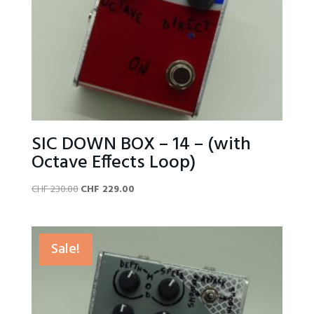
SIC DOWN BOX – 14 – (with
Octave Effects Loop)
Original
Current
CHF
230.00
CHF
229.00
price
price
was:
is:
CHF 230.00.
CHF 229.00.
Sale!