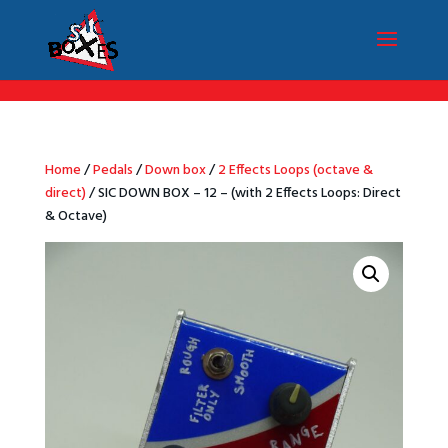
/*Menu par langue*/
Home
/
Pedals
/
Down box
/
2 Effects Loops (octave &
direct)
/ SIC DOWN BOX – 12 – (with 2 Effects Loops: Direct
& Octave)