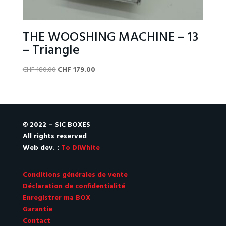
THE WOOSHING MACHINE – 13
– Triangle
Original
Current
CHF
180.00
CHF
179.00
price
price
was:
is:
CHF 180.00.
CHF 179.00.
© 2022 – SIC BOXES
All rights reserved
Web dev. :
To DiWhite
Conditions générales de vente
Déclaration de confidentialité
Enregistrer ma BOX
Garantie
Contact