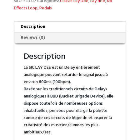
SKU:
SLD 07
Categories:
Classic Lay Dee
,
Lay dee
,
No
Effects Loop
,
Pedals
Description
Reviews (0)
Description
La SIC LAY DEE est un Delay entièrement
analogique pouvant retarder le signal jusqu’à
environ 600ms (100bpm).
Basée sur les traditionnels circuits de Delays
analogiques à BBD (Bucket Brigade Device), elle
dispose toutefois de nombreuses options
inhabituelles, pensées pour élargir la palette
sonore de ces circuits de légende et inspirer la
créativité des musicien/ciennes les plus
ambitieux/ses.