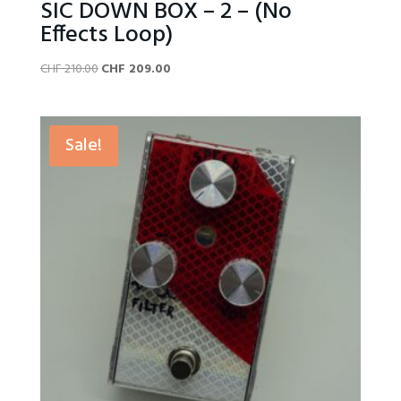
SIC DOWN BOX – 2 – (No
Effects Loop)
Original
Current
CHF
210.00
CHF
209.00
price
price
was:
is:
CHF 210.00.
CHF 209.00.
Sale!