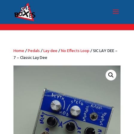
/*Menu par langue*/
Home
/
Pedals
/
Lay dee
/
No Effects Loop
/ SIC LAY DEE –
7 – Classic Lay Dee