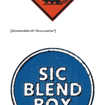
[showmodule id="#ssscounter"]